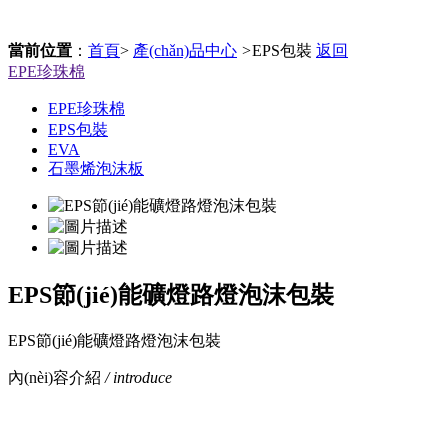
當前位置
：
首頁
>
產(chǎn)品中心
>
EPS包裝
返回
EPE珍珠棉
EPE珍珠棉
EPS包裝
EVA
石墨烯泡沫板
EPS節(jié)能礦燈路燈泡沫包裝
EPS節(jié)能礦燈路燈泡沫包裝
內(nèi)容介紹
/ introduce