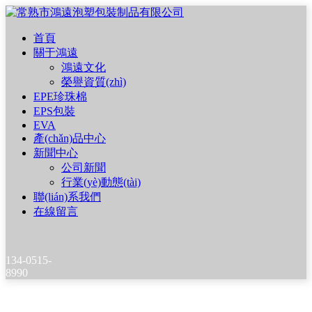
首頁
關于鴻遠
鴻遠文化
榮譽資質(zhì)
EPE珍珠棉
EPS包裝
EVA
產(chǎn)品中心
新聞中心
公司新聞
行業(yè)動態(tài)
聯(lián)系我們
在線留言
134-0515-
8990