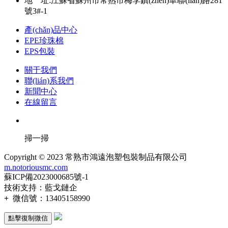
地 址:江蘇省蘇州市常熟市梅李鎮(zhèn)華聯(lián)路281
號3#-1
產(chǎn)品中心
EPE珍珠棉
EPS包裝
關于我們
聯(lián)系我們
新聞中心
在線留言
掃一掃
Copyright © 2023 常熟市鴻遠泡塑包裝制品有限公司
m.notoriousmc.com
蘇ICP備2023000685號-1
技術支持：
藍戈鏈企
+
微信號：
13405158990
點擊復制微信